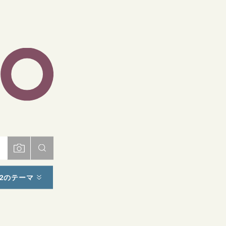
ト
2のテーマ