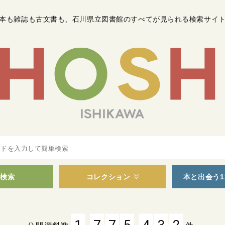
本も雑誌も古文書も
、
石川県立図書館のすべてが見られる検索サイ
検索
コレクション
本と出会う1
,
,
1
7
7
5
4
3
2