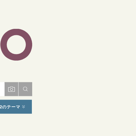
ト
2のテーマ