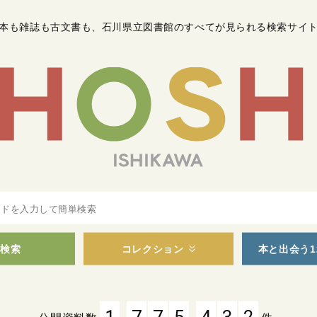
本も雑誌も古文書も
、
石川県立図書館のすべてが見られる検索サイ
検索
コレクション
本と出会う1
,
,
1
7
7
5
4
3
2