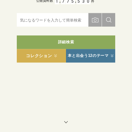
,
,
1
7
7
5
5
3
0
公開資料数
件
詳細検索
コレクション
本と出会う12のテーマ