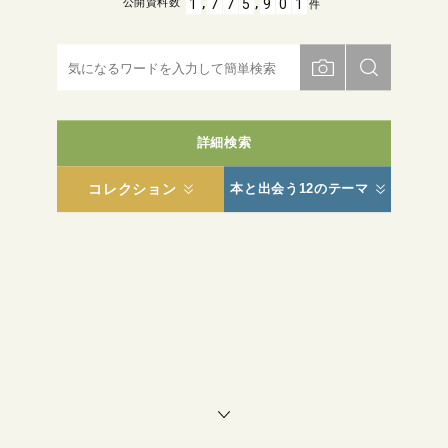
,
,
1
7
7
5
9
0
1
公開資料数
件
詳細検索
コレクション
本と出会う12のテーマ