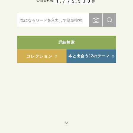
,
,
1
7
7
5
5
3
0
公開資料数
件
詳細検索
コレクション
本と出会う12のテーマ