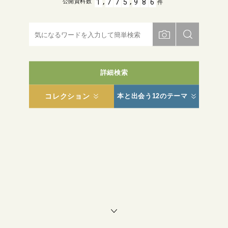
,
,
1
7
7
5
9
8
6
公開資料数
件
詳細検索
コレクション
本と出会う12のテーマ