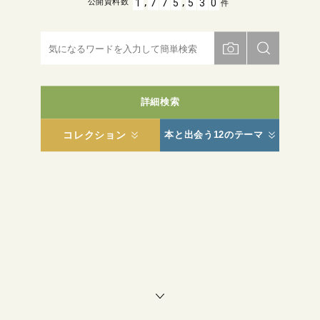
,
,
1
7
7
5
5
3
0
公開資料数
件
詳細検索
コレクション
本と出会う12のテーマ