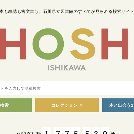
本も雑誌も古文書も
、
石川県立図書館のすべてが見られる検索サイ
検索
コレクション
本と出会う1
,
,
1
7
7
5
5
3
0