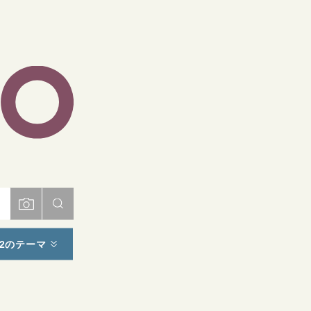
ト
2のテーマ