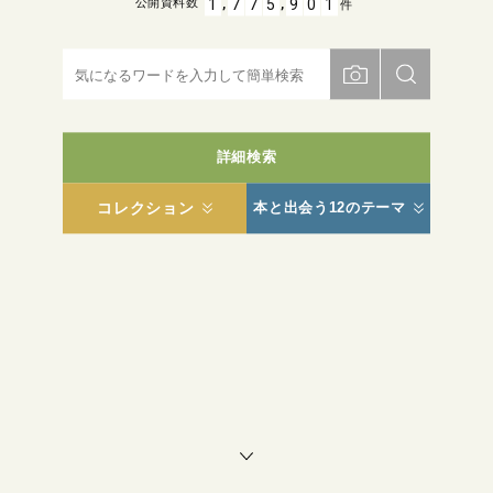
,
,
1
7
7
5
9
0
1
公開資料数
件
詳細検索
コレクション
本と出会う12のテーマ