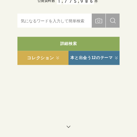
,
,
1
7
7
5
9
8
6
公開資料数
件
詳細検索
コレクション
本と出会う12のテーマ