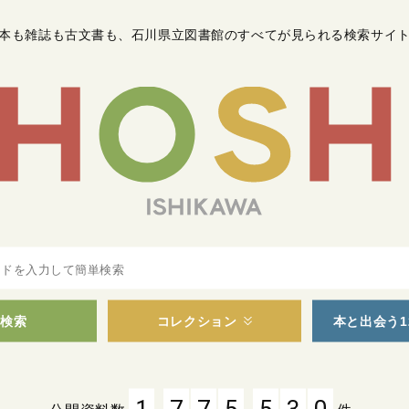
本も雑誌も古文書も
、
石川県立図書館のすべてが見られる検索サイ
検索
コレクション
本と出会う1
,
,
1
7
7
5
5
3
0