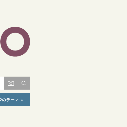
ト
2のテーマ