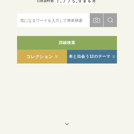
,
,
1
7
7
5
9
8
6
公開資料数
件
詳細検索
コレクション
本と出会う12のテーマ