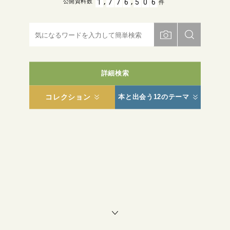
,
,
1
7
7
6
5
0
6
公開資料数
件
詳細検索
コレクション
本と出会う12のテーマ