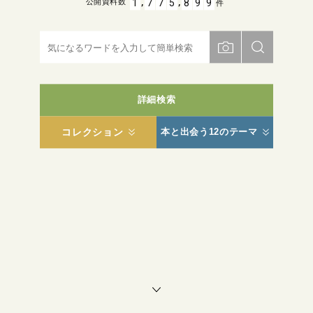
,
,
1
7
7
5
8
9
9
公開資料数
件
詳細検索
コレクション
本と出会う12のテーマ