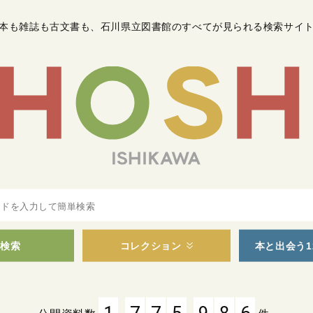
本も雑誌も古文書も
、
石川県立図書館のすべてが見られる検索サイ
検索
コレクション
本と出会う1
,
,
1
7
7
5
9
8
6