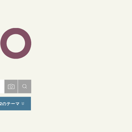
ト
2のテーマ