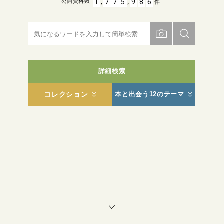
,
,
1
7
7
5
9
8
6
公開資料数
件
詳細検索
コレクション
本と出会う12のテーマ