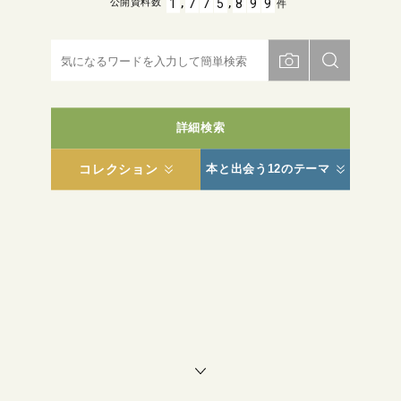
,
,
1
7
7
5
8
9
9
公開資料数
件
詳細検索
コレクション
本と出会う12のテーマ