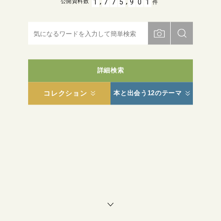
,
,
1
7
7
5
9
0
1
公開資料数
件
詳細検索
コレクション
本と出会う12のテーマ