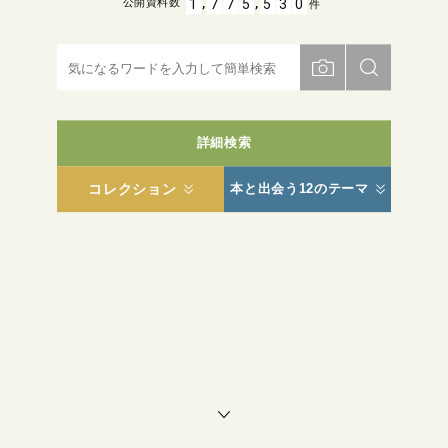
,
,
1
7
7
5
5
3
0
公開資料数
件
詳細検索
コレクション
本と出会う12のテーマ