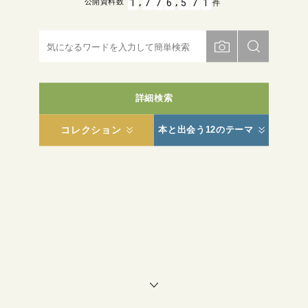
,
,
1
7
7
6
5
7
1
公開資料数
件
詳細検索
コレクション
本と出会う12のテーマ