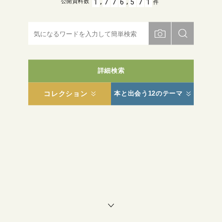
,
,
1
7
7
6
5
7
1
公開資料数
件
詳細検索
コレクション
本と出会う12のテーマ