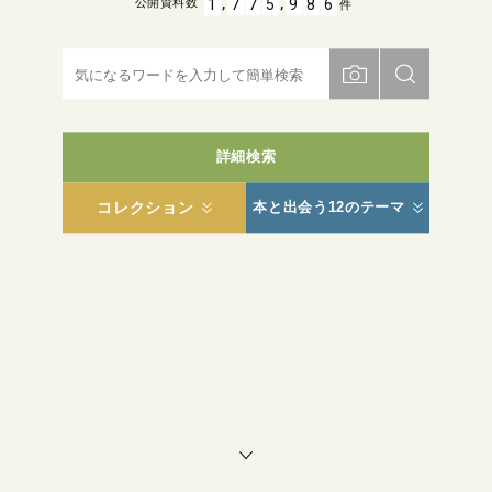
,
,
1
7
7
5
9
8
6
公開資料数
件
詳細検索
コレクション
本と出会う12のテーマ