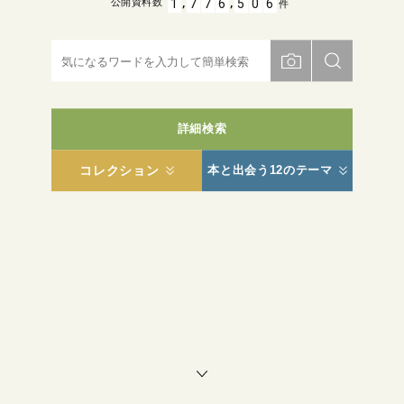
,
,
1
7
7
6
5
0
6
公開資料数
件
詳細検索
コレクション
本と出会う12のテーマ