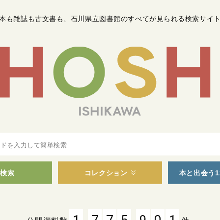
本も雑誌も古文書も
、
石川県立図書館のすべてが見られる検索サイ
検索
コレクション
本と出会う1
,
,
1
7
7
5
9
0
1