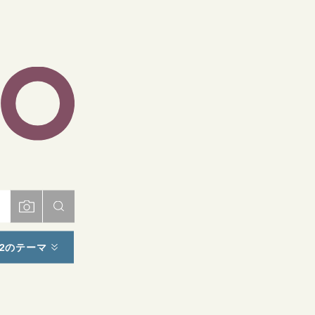
ト
2のテーマ