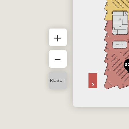
＋
－
RESET