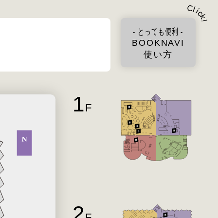
C
l
i
c
k
!
- とっても便利 -
BOOKNAVI
使い方
1
F
2
F