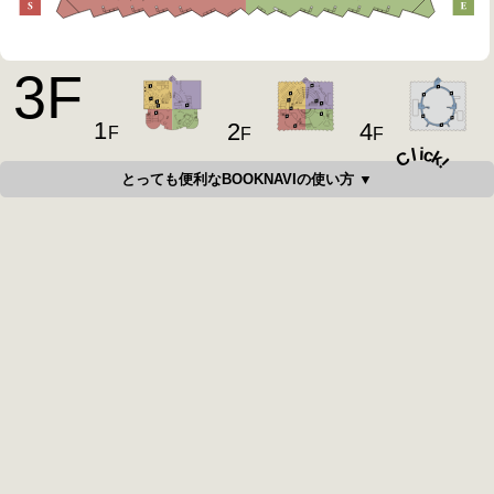
3
F
1
4
2
F
F
F
i
c
l
C
k
!
とっても便利なBOOKNAVIの使い方 ▼