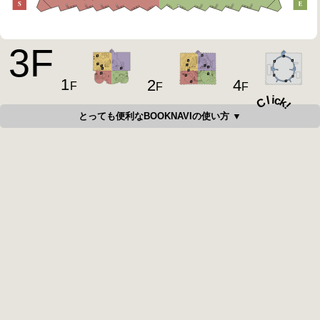
3
F
1
4
2
F
F
F
i
c
l
C
k
!
とっても便利なBOOKNAVIの使い方 ▼