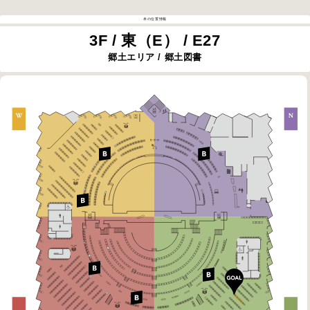
本の位置情報
3F / 東（E） / E27
郷土エリア / 郷土図書