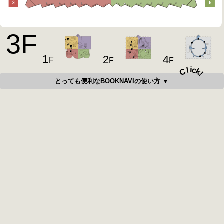
3
F
1
4
2
F
F
F
i
c
l
C
k
!
とっても便利なBOOKNAVIの使い方 ▼