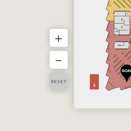
＋
－
RESET