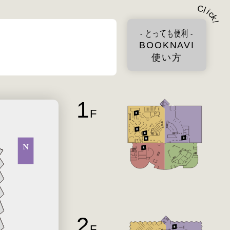
C
l
i
c
k
!
- とっても便利 -
BOOKNAVI
使い方
1
F
2
F