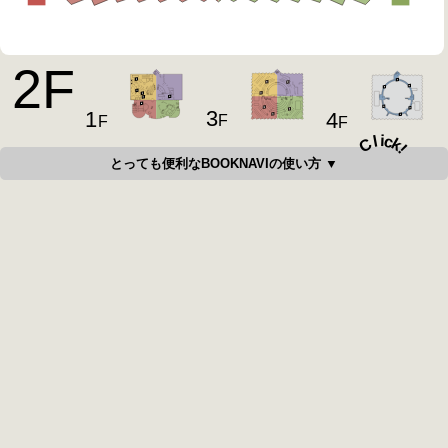
2
F
3
1
4
F
F
F
i
c
l
C
k
!
とっても便利なBOOKNAVIの使い方 ▼