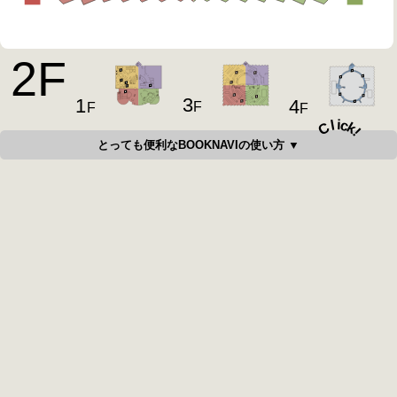
2
F
3
1
4
F
F
F
i
c
l
C
k
!
とっても便利なBOOKNAVIの使い方 ▼