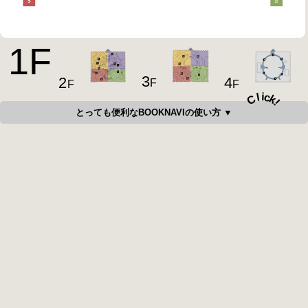
1
F
3
4
2
F
F
F
i
c
l
C
k
!
とっても便利なBOOKNAVIの使い方 ▼