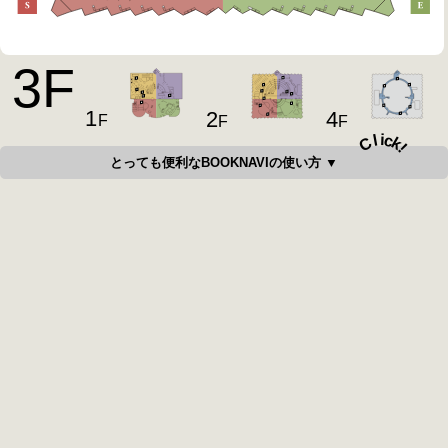
3
F
1
4
2
F
F
F
i
c
l
C
k
!
とっても便利なBOOKNAVIの使い方 ▼