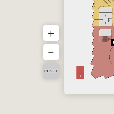
＋
－
RESET