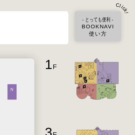
C
l
i
c
k
!
- とっても便利 -
BOOKNAVI
使い方
1
F
3
F