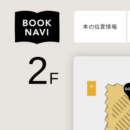
本の位置情報
2
F