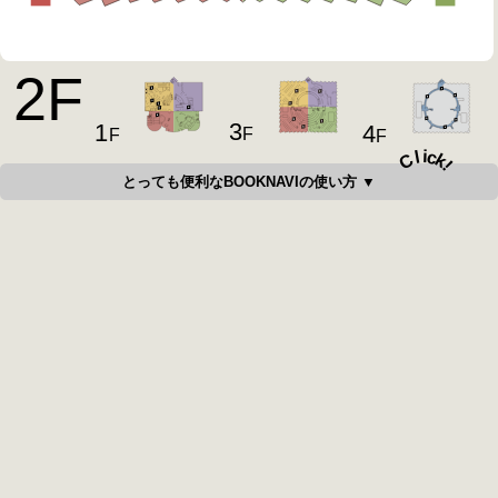
2
F
3
1
4
F
F
F
i
c
l
C
k
!
とっても便利なBOOKNAVIの使い方 ▼