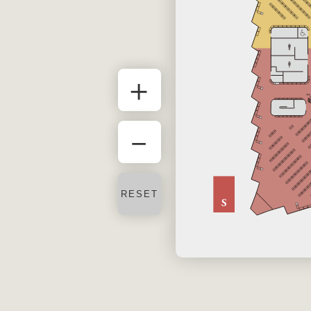
＋
－
RESET