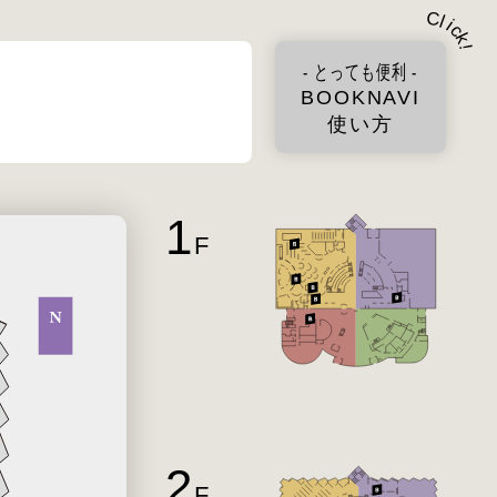
C
l
i
c
k
!
- とっても便利 -
BOOKNAVI
使い方
1
F
2
F