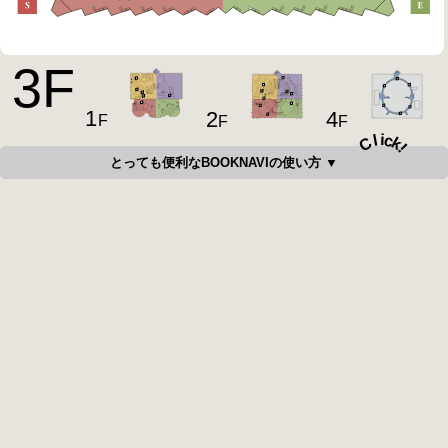
3
F
1
4
2
F
F
F
i
c
l
C
k
!
とっても便利なBOOKNAVIの使い方 ▼