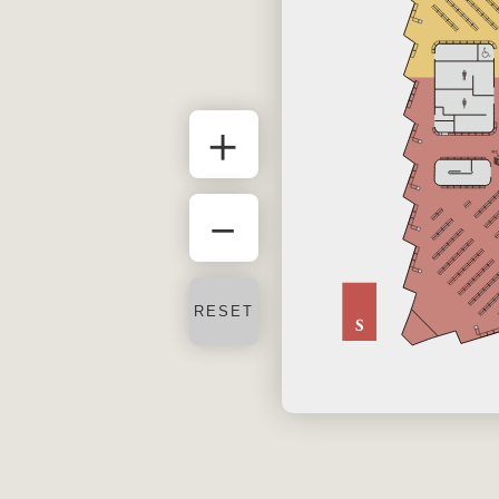
＋
－
RESET