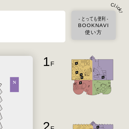
C
l
i
c
k
!
- とっても便利 -
BOOKNAVI
使い方
1
F
2
F