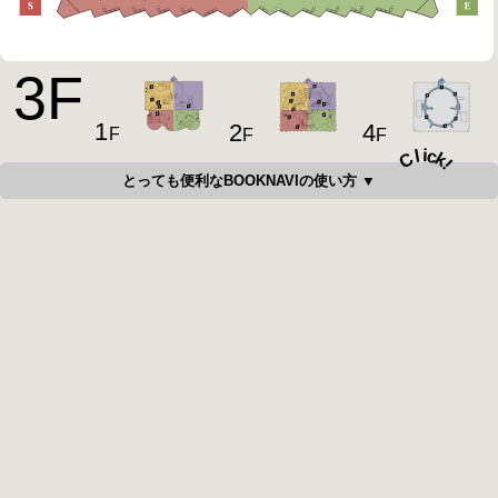
3
F
1
4
2
F
F
F
i
c
l
C
k
!
とっても便利なBOOKNAVIの使い方 ▼