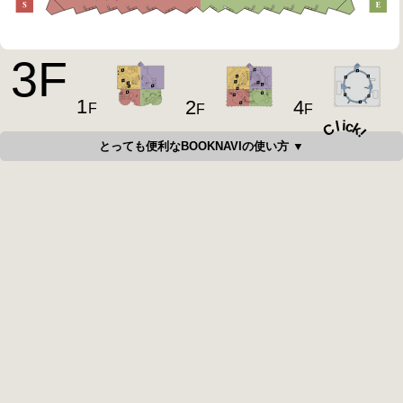
3
F
1
4
2
F
F
F
i
c
l
C
k
!
とっても便利なBOOKNAVIの使い方 ▼