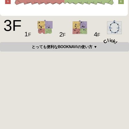
3
F
1
4
2
F
F
F
i
c
l
C
k
!
とっても便利なBOOKNAVIの使い方 ▼