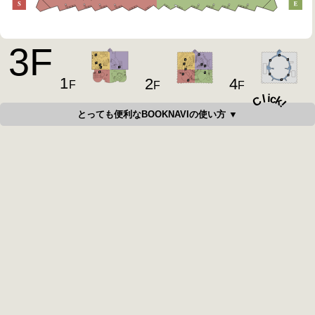
3
F
1
4
2
F
F
F
i
c
l
C
k
!
とっても便利なBOOKNAVIの使い方 ▼