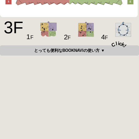
3
F
1
4
2
F
F
F
i
c
l
C
k
!
とっても便利なBOOKNAVIの使い方 ▼