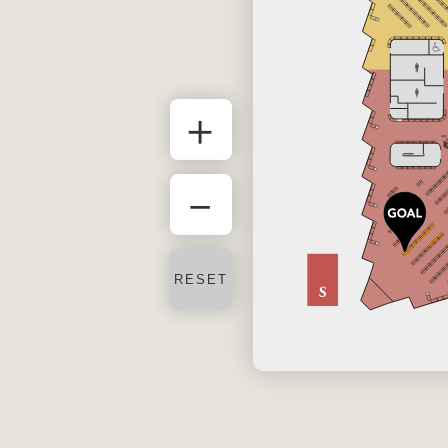
＋
－
RESET