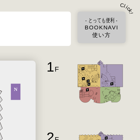
C
l
i
c
k
!
- とっても便利 -
BOOKNAVI
使い方
1
F
2
F