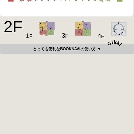
2
F
3
1
4
F
F
F
i
c
l
C
k
!
とっても便利なBOOKNAVIの使い方 ▼