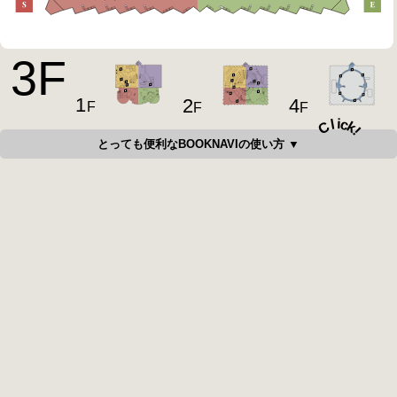
3
F
1
4
2
F
F
F
i
c
l
C
k
!
とっても便利なBOOKNAVIの使い方 ▼