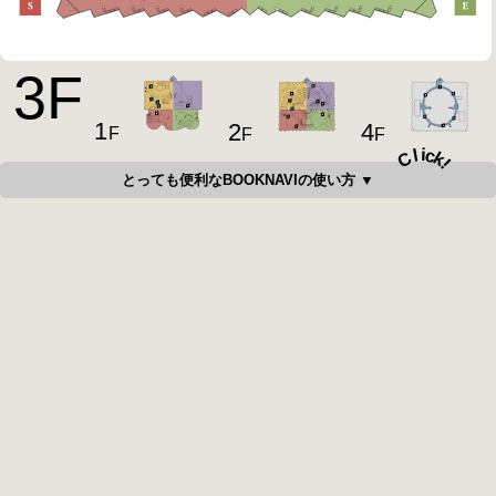
3
F
1
4
2
F
F
F
i
c
l
C
k
!
とっても便利なBOOKNAVIの使い方 ▼