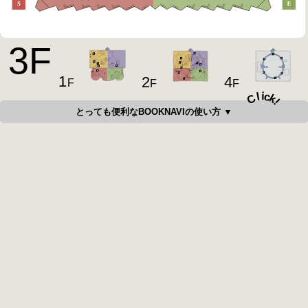
3
F
1
4
2
F
F
F
i
c
l
C
k
!
とっても便利なBOOKNAVIの使い方 ▼