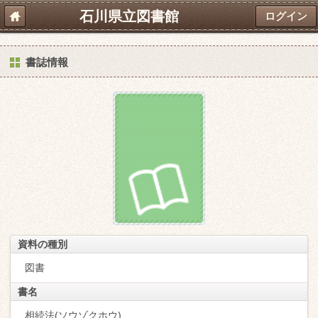
石川県立図書館
ログイン
書誌情報
資料の種別
図書
書名
相続法(ソウゾクホウ)