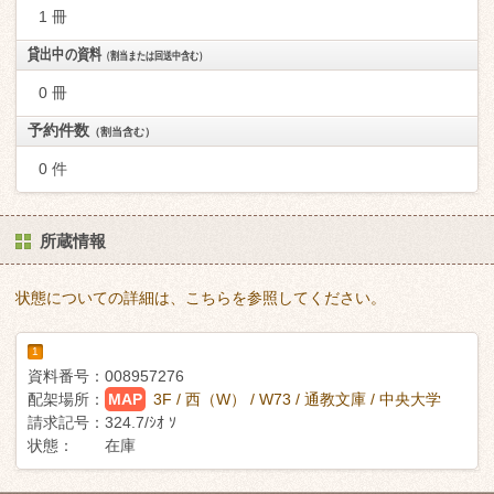
1 冊
貸出中の資料
（割当または回送中含む）
0 冊
予約件数
（割当含む）
0 件
所蔵情報
状態についての詳細は、こちらを参照してください。
1
資料番号：
008957276
配架場所：
MAP
3F / 西（W） / W73 / 通教文庫 / 中央大学
請求記号：
324.7/ｼｵ ｿ
状態：
在庫