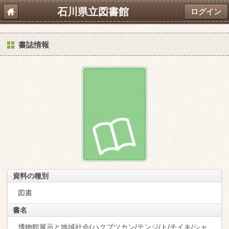
石川県立図書館
ログイン
書誌情報
資料の種別
図書
書名
博物館展示と地域社会(ハクブツカン/テンジ/ト/チイキ/シャ