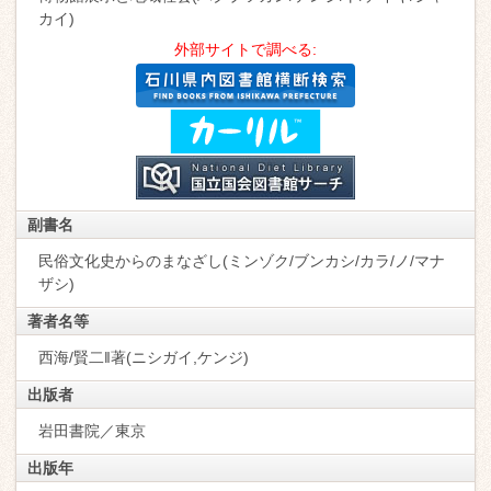
カイ)
外部サイトで調べる:
副書名
民俗文化史からのまなざし(ミンゾク/ブンカシ/カラ/ノ/マナ
ザシ)
著者名等
西海/賢二‖著(ニシガイ,ケンジ)
出版者
岩田書院／東京
出版年