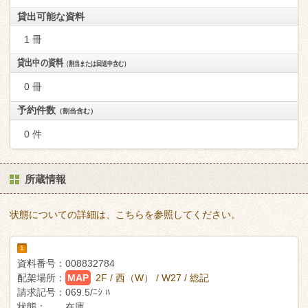
貸出可能な資料
1 冊
貸出中の資料
（割当または回送中含む）
0 冊
予約件数
（割当含む）
0 件
所蔵情報
状態についての詳細は、こちらを参照してください。
1
資料番号：
008832784
配架場所：
MAP
2F / 西（W） / W27 / 総記
請求記号：
069.5/ﾆｼ ﾊ
状態：
在庫